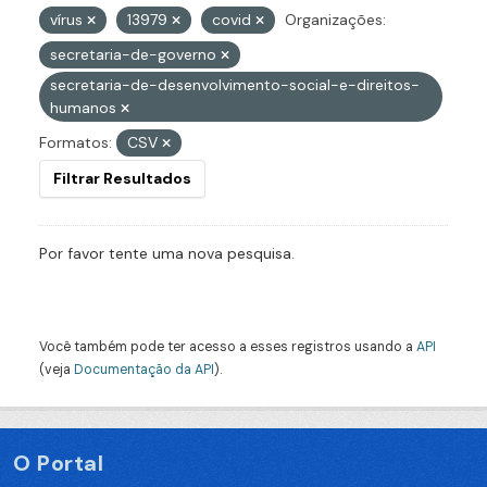
vírus
13979
covid
Organizações:
secretaria-de-governo
secretaria-de-desenvolvimento-social-e-direitos-
humanos
Formatos:
CSV
Filtrar Resultados
Por favor tente uma nova pesquisa.
Você também pode ter acesso a esses registros usando a
API
(veja
Documentação da API
).
O Portal