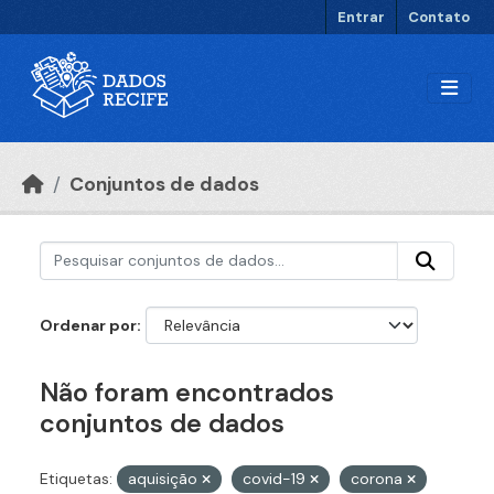
Ir para o conteúdo principal
Entrar
Contato
Conjuntos de dados
Ordenar por
Não foram encontrados
conjuntos de dados
Etiquetas:
aquisição
covid-19
corona