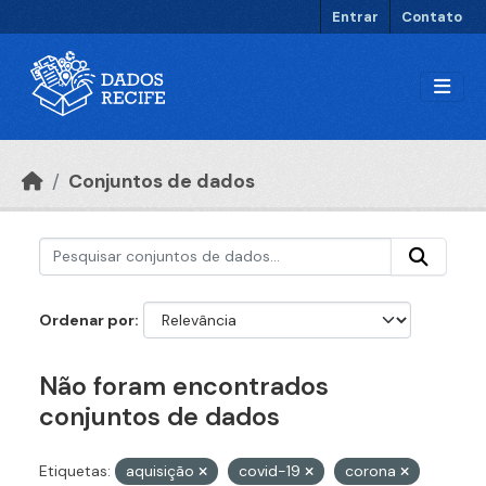
Ir para o conteúdo principal
Entrar
Contato
Conjuntos de dados
Ordenar por
Não foram encontrados
conjuntos de dados
Etiquetas:
aquisição
covid-19
corona