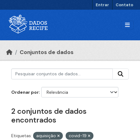
Ir para o conteúdo principal
Entrar
Contato
Conjuntos de dados
Ordenar por
2 conjuntos de dados
encontrados
Etiquetas:
aquisição
covid-19