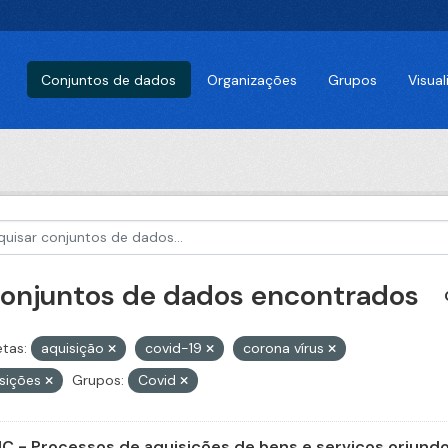
Conjuntos de dados
Organizações
Grupos
Visua
conjuntos de dados encontrados
etas:
aquisição
covid-19
corona vírus
isições
Grupos:
Covid
C - Processos de aquisições de bens e serviços oriundos