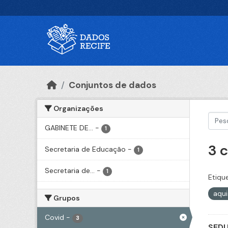
Ir para o conteúdo principal
Conjuntos de dados
Organizações
GABINETE DE...
-
1
3 
Secretaria de Educação
-
1
Secretaria de...
-
1
Etiqu
aqu
Grupos
Covid
-
3
SEDU