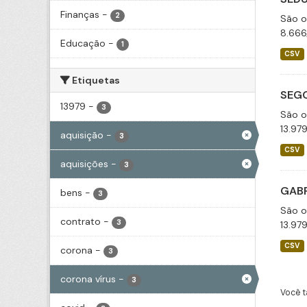
Finanças
-
2
São o
8.666
Educação
-
1
CSV
Etiquetas
SEGO
13979
-
3
São o
13.97
aquisição
-
3
CSV
aquisições
-
3
GABP
bens
-
3
São o
contrato
-
3
13.97
CSV
corona
-
3
corona vírus
-
3
Você t