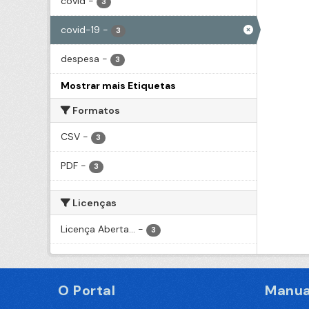
covid
-
3
covid-19
-
3
despesa
-
3
Mostrar mais Etiquetas
Formatos
CSV
-
3
PDF
-
3
Licenças
Licença Aberta...
-
3
O Portal
Manua