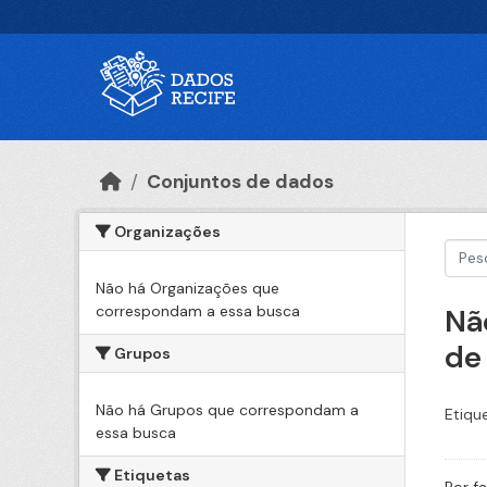
Ir para o conteúdo principal
Conjuntos de dados
Organizações
Não há Organizações que
correspondam a essa busca
Nã
de
Grupos
Não há Grupos que correspondam a
Etiqu
essa busca
Etiquetas