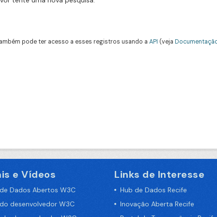
avor tente uma nova pesquisa.
ambém pode ter acesso a esses registros usando a
API
(veja
Documentação
is e Vídeos
Links de Interesse
 de Dados Abertos W3C
Hub de Dados Recife
 do desenvolvedor W3C
Inovação Aberta Recife