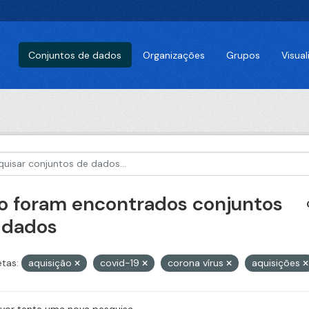
Conjuntos de dados
Organizações
Grupos
Visua
o foram encontrados conjuntos
 dados
etas:
aquisição
covid-19
corona vírus
aquisições