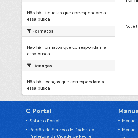
Por f
Não há Etiquetas que correspondam a
essa busca
Você t
Formatos
Não há Formatos que correspondam a
essa busca
Licenças
Não há Licenças que correspondam a
essa busca
O Portal
Manua
Sobre o Portal
Manual
Padrão de Serviço de Dados da
Manual
Prefeitura da Cidade de Recife