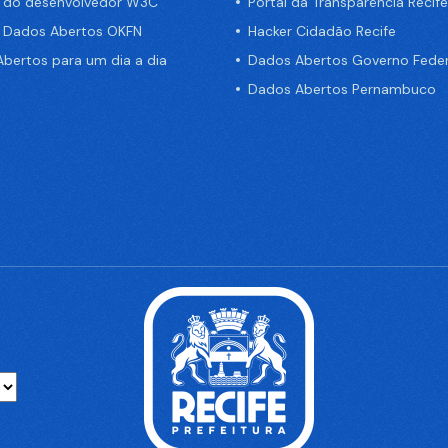
a do desenvolvedor W3C
Portal da Transparência Recife
e Dados Abertos OKFN
Hacker Cidadão Recife
bertos para um dia a dia
Dados Abertos Governo Feder
Dados Abertos Pernambuco