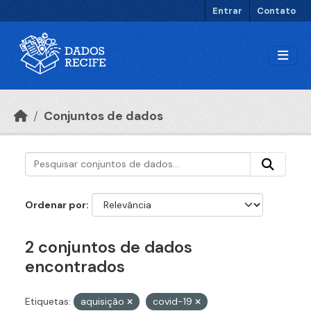
Ir para o conteúdo principal
Entrar
Contato
Conjuntos de dados
Ordenar por
2 conjuntos de dados
encontrados
Etiquetas:
aquisição
covid-19