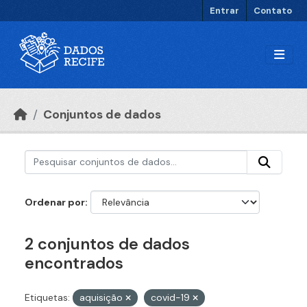
Ir para o conteúdo principal
Entrar
Contato
Conjuntos de dados
Ordenar por
2 conjuntos de dados
encontrados
Etiquetas:
aquisição
covid-19