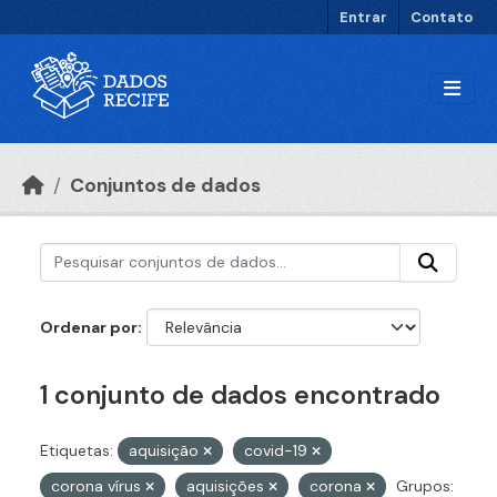
Ir para o conteúdo principal
Entrar
Contato
Conjuntos de dados
Ordenar por
1 conjunto de dados encontrado
Etiquetas:
aquisição
covid-19
corona vírus
aquisições
corona
Grupos: