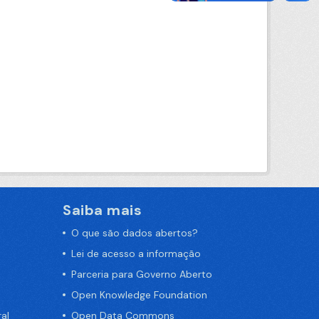
Saiba mais
O que são dados abertos?
Lei de acesso a informação
Parceria para Governo Aberto
Open Knowledge Foundation
al
Open Data Commons