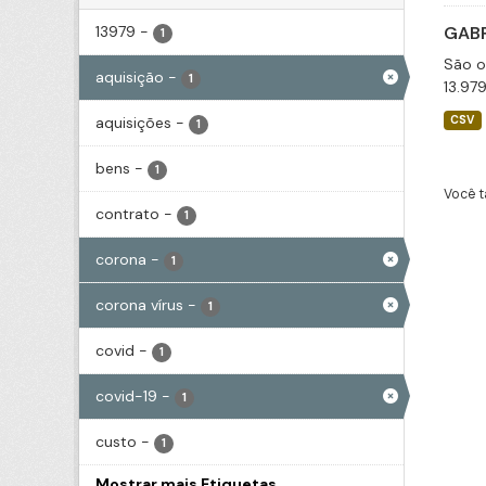
13979
-
GABP
1
São o
aquisição
-
1
13.97
aquisições
-
CSV
1
bens
-
1
Você t
contrato
-
1
corona
-
1
corona vírus
-
1
covid
-
1
covid-19
-
1
custo
-
1
Mostrar mais Etiquetas