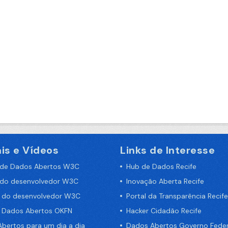
is e Vídeos
Links de Interesse
 de Dados Abertos W3C
Hub de Dados Recife
 do desenvolvedor W3C
Inovação Aberta Recife
a do desenvolvedor W3C
Portal da Transparência Recife
e Dados Abertos OKFN
Hacker Cidadão Recife
bertos para um dia a dia
Dados Abertos Governo Feder