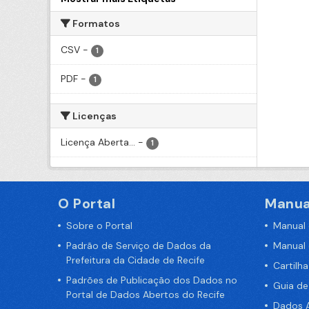
Formatos
CSV
-
1
PDF
-
1
Licenças
Licença Aberta...
-
1
O Portal
Manua
Sobre o Portal
Manual
Padrão de Serviço de Dados da
Manual
Prefeitura da Cidade de Recife
Cartilh
Padrões de Publicação dos Dados no
Guia d
Portal de Dados Abertos do Recife
Dados A