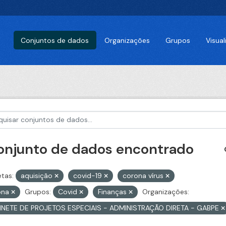
Conjuntos de dados
Organizações
Grupos
Visua
conjunto de dados encontrado
etas:
aquisição
covid-19
corona vírus
ona
Grupos:
Covid
Finanças
Organizações:
INETE DE PROJETOS ESPECIAIS - ADMINISTRAÇÃO DIRETA - GABPE