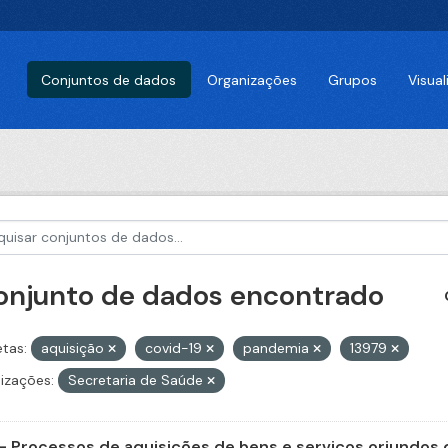
Conjuntos de dados
Organizações
Grupos
Visua
conjunto de dados encontrado
etas:
aquisição
covid-19
pandemia
13979
izações:
Secretaria de Saúde
- Processos de aquisições de bens e serviços oriundos d