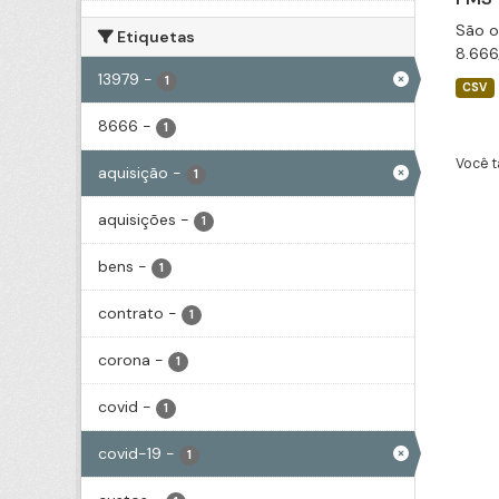
São o
Etiquetas
8.666
13979
-
1
CSV
8666
-
1
Você t
aquisição
-
1
aquisições
-
1
bens
-
1
contrato
-
1
corona
-
1
covid
-
1
covid-19
-
1