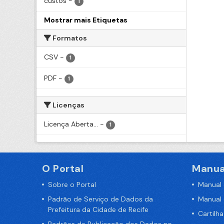
custos
-
1
Mostrar mais Etiquetas
Formatos
CSV
-
1
PDF
-
1
Licenças
Licença Aberta...
-
1
O Portal
Manua
Sobre o Portal
Manual
Padrão de Serviço de Dados da
Manual
Prefeitura da Cidade de Recife
Cartilh