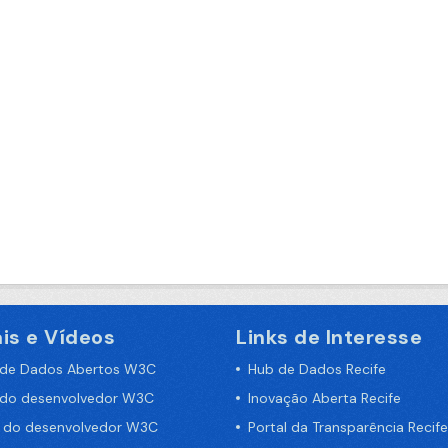
is e Vídeos
Links de Interesse
 de Dados Abertos W3C
Hub de Dados Recife
 do desenvolvedor W3C
Inovação Aberta Recife
a do desenvolvedor W3C
Portal da Transparência Recife