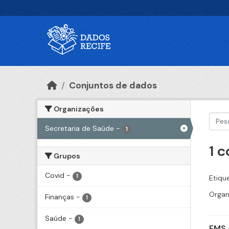
Ir para o conteúdo principal
Conjuntos de dados
Organizações
Secretaria de Saúde
-
1
1 
Grupos
Covid
-
1
Etiqu
Organ
Finanças
-
1
Saúde
-
1
FMS 