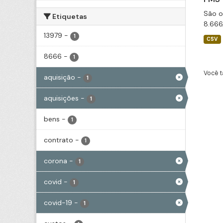
São o
Etiquetas
8.666
13979
-
1
CSV
8666
-
1
Você t
aquisição
-
1
aquisições
-
1
bens
-
1
contrato
-
1
corona
-
1
covid
-
1
covid-19
-
1