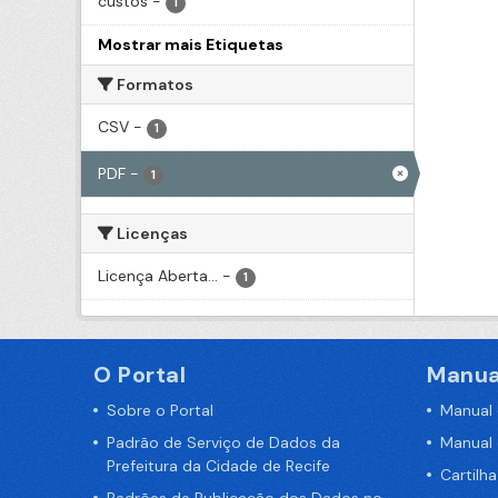
custos
-
1
Mostrar mais Etiquetas
Formatos
CSV
-
1
PDF
-
1
Licenças
Licença Aberta...
-
1
O Portal
Manua
Sobre o Portal
Manual
Padrão de Serviço de Dados da
Manual
Prefeitura da Cidade de Recife
Cartilh