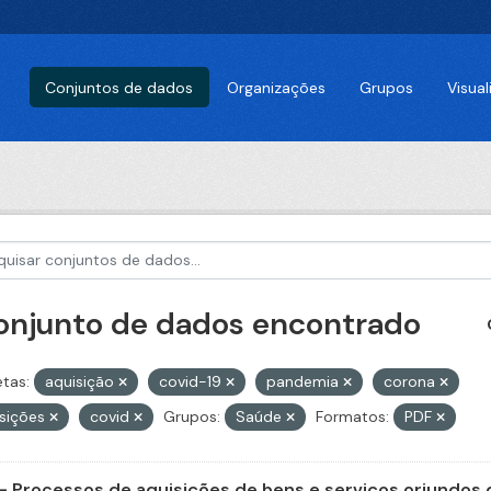
Conjuntos de dados
Organizações
Grupos
Visua
conjunto de dados encontrado
etas:
aquisição
covid-19
pandemia
corona
isições
covid
Grupos:
Saúde
Formatos:
PDF
- Processos de aquisições de bens e serviços oriundos d