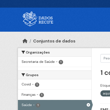
Ir para o conteúdo principal
Conjuntos de dados
Organizações
Secretaria de Saúde
-
1
1 
Grupos
Covid
-
1
Etiqu
aqu
Finanças
-
1
Saúde
-
1
FMS 