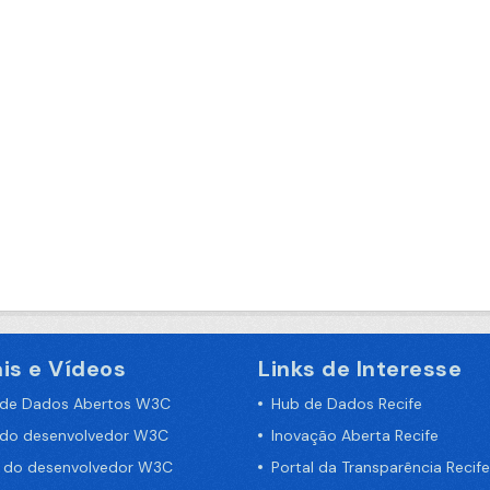
is e Vídeos
Links de Interesse
 de Dados Abertos W3C
Hub de Dados Recife
 do desenvolvedor W3C
Inovação Aberta Recife
a do desenvolvedor W3C
Portal da Transparência Recife