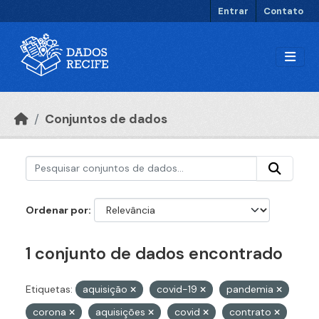
Ir para o conteúdo principal
Entrar
Contato
Conjuntos de dados
Ordenar por
1 conjunto de dados encontrado
Etiquetas:
aquisição
covid-19
pandemia
corona
aquisições
covid
contrato