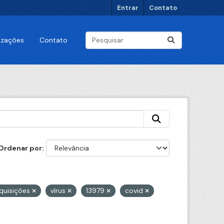
Entrar
Contato
lizações
Contato
Ordenar por
quisições
vírus
13979
covid