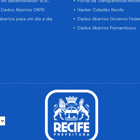
a do desenvolvedor W3C
Portal da Transparência Recife
e Dados Abertos OKFN
Hacker Cidadão Recife
bertos para um dia a dia
Dados Abertos Governo Feder
Dados Abertos Pernambuco