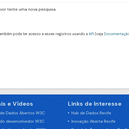
avor tente uma nova pesquisa.
ambém pode ter acesso a esses registros usando a
API
(veja
Documentação
is e Vídeos
Links de Interesse
 de Dados Abertos W3C
Hub de Dados Recife
 do desenvolvedor W3C
Inovação Aberta Recife