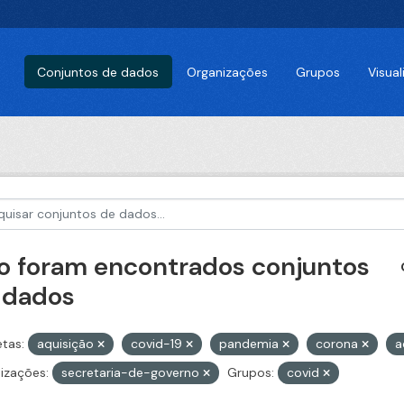
Conjuntos de dados
Organizações
Grupos
Visua
o foram encontrados conjuntos
 dados
etas:
aquisição
covid-19
pandemia
corona
a
izações:
secretaria-de-governo
Grupos:
covid