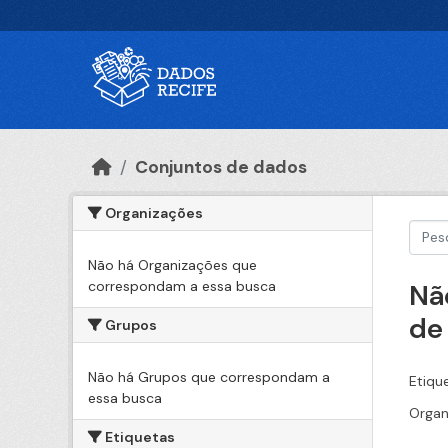
Ir para o conteúdo principal
Conjuntos de dados
Organizações
Não há Organizações que
correspondam a essa busca
Nã
de
Grupos
Não há Grupos que correspondam a
Etiqu
essa busca
Organ
Etiquetas