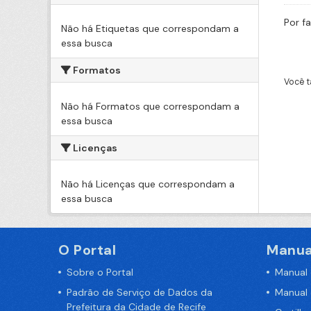
Por f
Não há Etiquetas que correspondam a
essa busca
Formatos
Você t
Não há Formatos que correspondam a
essa busca
Licenças
Não há Licenças que correspondam a
essa busca
O Portal
Manua
Sobre o Portal
Manual
Padrão de Serviço de Dados da
Manual
Prefeitura da Cidade de Recife