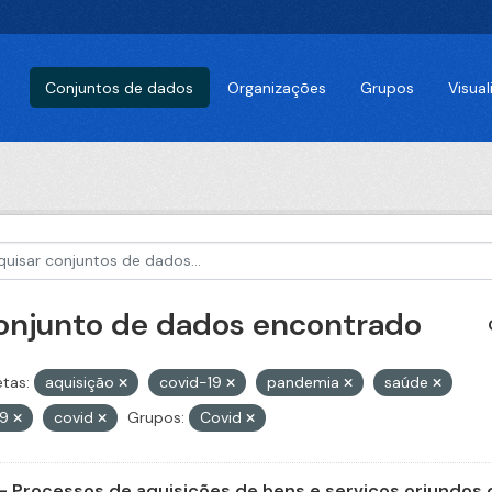
Conjuntos de dados
Organizações
Grupos
Visua
conjunto de dados encontrado
etas:
aquisição
covid-19
pandemia
saúde
79
covid
Grupos:
Covid
- Processos de aquisições de bens e serviços oriundos d