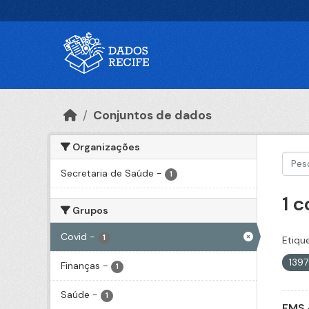
Ir para o conteúdo principal
Conjuntos de dados
Organizações
Secretaria de Saúde
-
1
1 
Grupos
Covid
-
1
Etiqu
139
Finanças
-
1
Saúde
-
1
FMS 