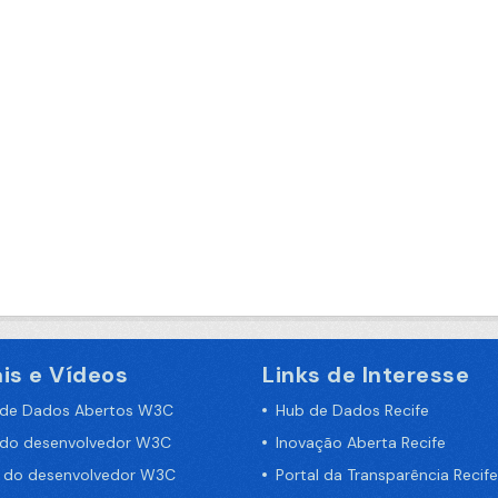
is e Vídeos
Links de Interesse
 de Dados Abertos W3C
Hub de Dados Recife
 do desenvolvedor W3C
Inovação Aberta Recife
a do desenvolvedor W3C
Portal da Transparência Recife