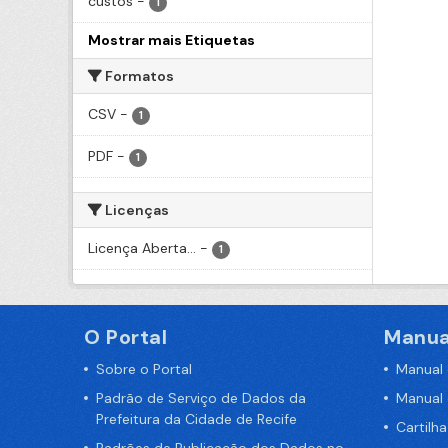
custos
-
1
Mostrar mais Etiquetas
Formatos
CSV
-
1
PDF
-
1
Licenças
Licença Aberta...
-
1
O Portal
Manua
Sobre o Portal
Manual
Padrão de Serviço de Dados da
Manual
Prefeitura da Cidade de Recife
Cartilh