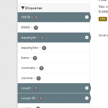
São o
Etiquetas
8.666
13979
-
1
CSV
8666
-
1
Você t
aquisição
-
1
aquisições
-
1
bens
-
1
contrato
-
1
corona
-
1
covid
-
1
covid-19
-
1