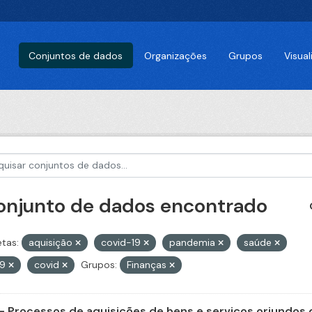
Conjuntos de dados
Organizações
Grupos
Visua
conjunto de dados encontrado
etas:
aquisição
covid-19
pandemia
saúde
79
covid
Grupos:
Finanças
- Processos de aquisições de bens e serviços oriundos d