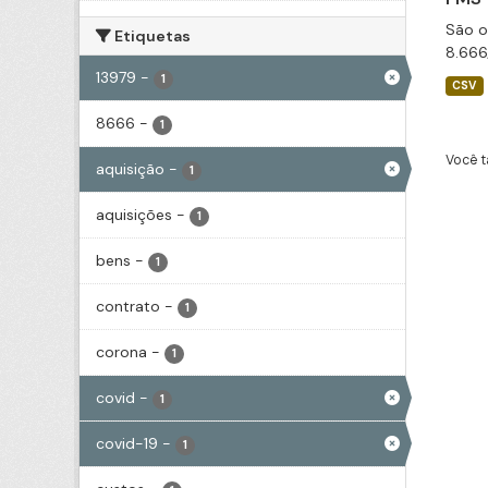
São o
Etiquetas
8.666
13979
-
1
CSV
8666
-
1
Você t
aquisição
-
1
aquisições
-
1
bens
-
1
contrato
-
1
corona
-
1
covid
-
1
covid-19
-
1