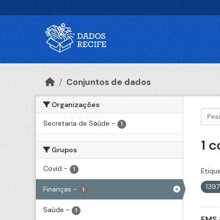
Ir para o conteúdo principal
Conjuntos de dados
Organizações
Secretaria de Saúde
-
1
1 
Grupos
Covid
-
1
Etiqu
139
Finanças
-
1
Saúde
-
1
FMS 