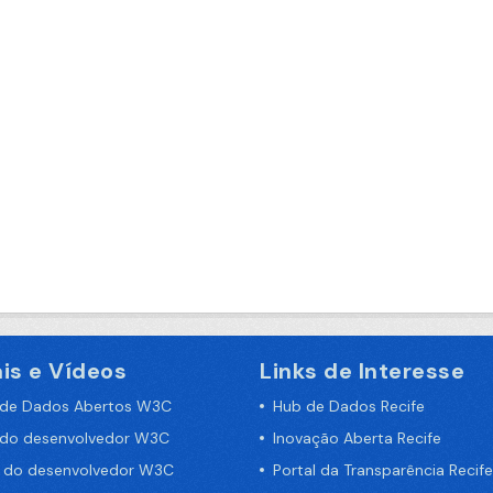
is e Vídeos
Links de Interesse
 de Dados Abertos W3C
Hub de Dados Recife
 do desenvolvedor W3C
Inovação Aberta Recife
a do desenvolvedor W3C
Portal da Transparência Recife