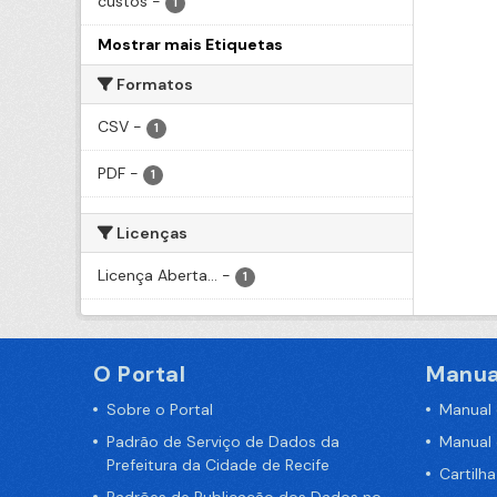
custos
-
1
Mostrar mais Etiquetas
Formatos
CSV
-
1
PDF
-
1
Licenças
Licença Aberta...
-
1
O Portal
Manua
Sobre o Portal
Manual
Padrão de Serviço de Dados da
Manual
Prefeitura da Cidade de Recife
Cartilh