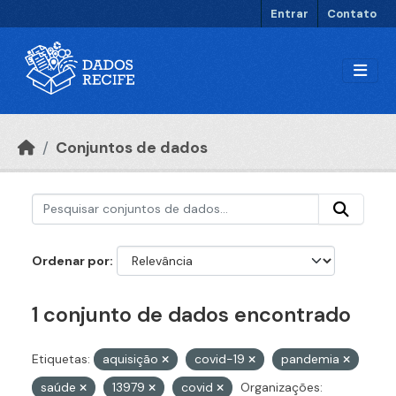
Ir para o conteúdo principal
Entrar
Contato
Conjuntos de dados
Ordenar por
1 conjunto de dados encontrado
Etiquetas:
aquisição
covid-19
pandemia
saúde
13979
covid
Organizações: