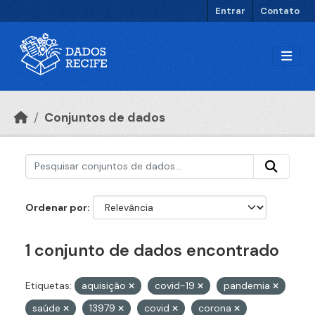
Ir para o conteúdo principal
Entrar
Contato
Conjuntos de dados
Ordenar por
1 conjunto de dados encontrado
Etiquetas:
aquisição
covid-19
pandemia
saúde
13979
covid
corona