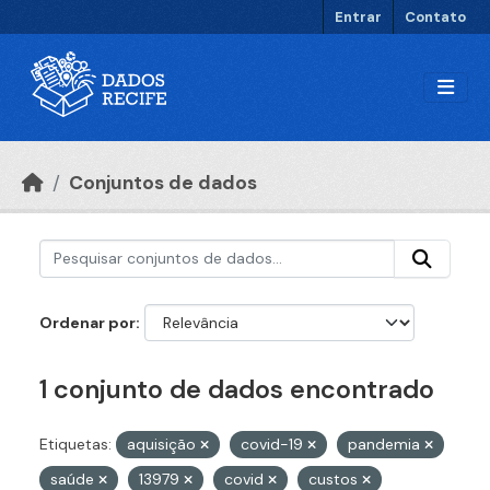
Ir para o conteúdo principal
Entrar
Contato
Conjuntos de dados
Ordenar por
1 conjunto de dados encontrado
Etiquetas:
aquisição
covid-19
pandemia
saúde
13979
covid
custos