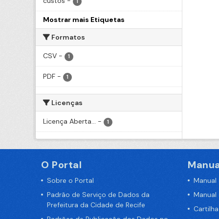
custos
-
1
Mostrar mais Etiquetas
Formatos
CSV
-
1
PDF
-
1
Licenças
Licença Aberta...
-
1
O Portal
Manua
Sobre o Portal
Manual
Padrão de Serviço de Dados da
Manual
Prefeitura da Cidade de Recife
Cartilh