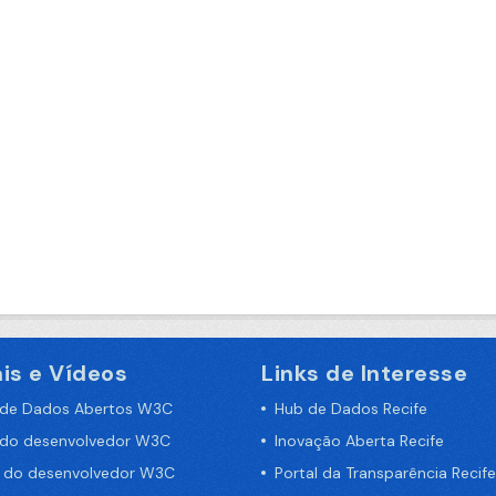
is e Vídeos
Links de Interesse
 de Dados Abertos W3C
Hub de Dados Recife
 do desenvolvedor W3C
Inovação Aberta Recife
a do desenvolvedor W3C
Portal da Transparência Recife