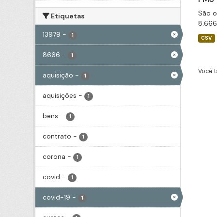
São o
Etiquetas
8.666
13979
-
1
CSV
8666
-
1
Você t
aquisição
-
1
aquisições
-
1
bens
-
1
contrato
-
1
corona
-
1
covid
-
1
covid-19
-
1