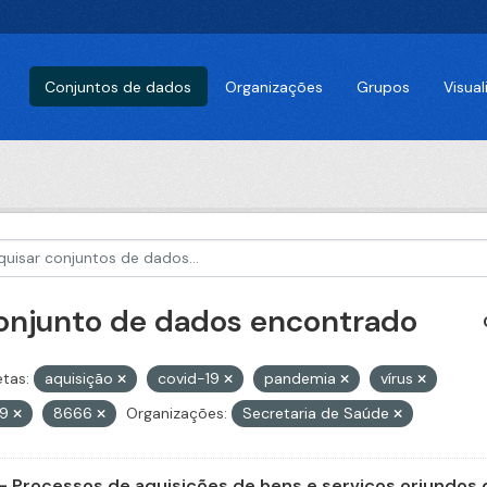
Conjuntos de dados
Organizações
Grupos
Visua
conjunto de dados encontrado
etas:
aquisição
covid-19
pandemia
vírus
79
8666
Organizações:
Secretaria de Saúde
- Processos de aquisições de bens e serviços oriundos d