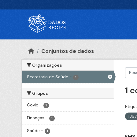
Ir para o conteúdo principal
Conjuntos de dados
Organizações
Secretaria de Saúde
-
1
1 
Grupos
Covid
-
1
Etiqu
139
Finanças
-
1
Saúde
-
1
FMS 