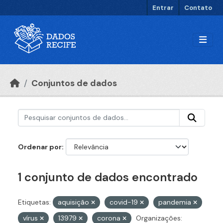
Ir para o conteúdo principal
Entrar
Contato
Conjuntos de dados
Ordenar por
1 conjunto de dados encontrado
Etiquetas:
aquisição
covid-19
pandemia
vírus
13979
corona
Organizações: