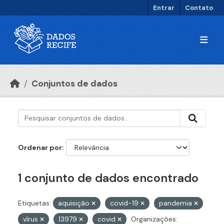
Ir para o conteúdo principal
Entrar
Contato
Conjuntos de dados
Ordenar por
1 conjunto de dados encontrado
Etiquetas:
aquisição
covid-19
pandemia
vírus
13979
covid
Organizações: