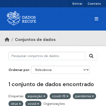
Ir para o conteúdo principal
Entrar
Contato
Conjuntos de dados
Ordenar por
1 conjunto de dados encontrado
Etiquetas:
aquisição
covid-19
pandemia
vírus
covid
Organizações: