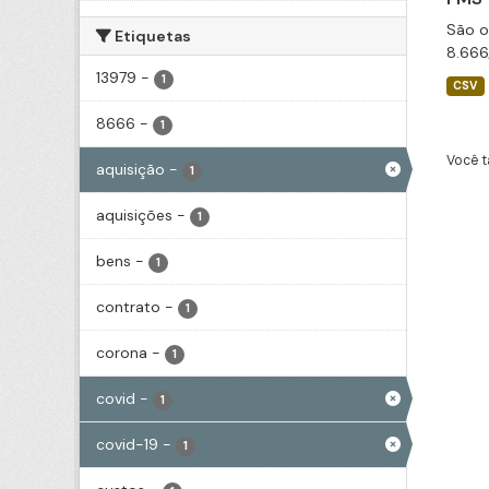
São o
Etiquetas
8.666
13979
-
1
CSV
8666
-
1
Você t
aquisição
-
1
aquisições
-
1
bens
-
1
contrato
-
1
corona
-
1
covid
-
1
covid-19
-
1