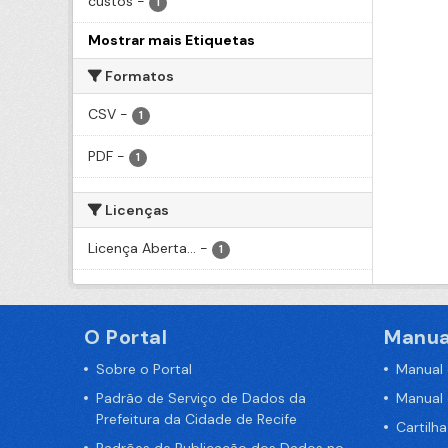
custos
-
1
Mostrar mais Etiquetas
Formatos
CSV
-
1
PDF
-
1
Licenças
Licença Aberta...
-
1
O Portal
Manua
Sobre o Portal
Manual
Padrão de Serviço de Dados da
Manual
Prefeitura da Cidade de Recife
Cartilh