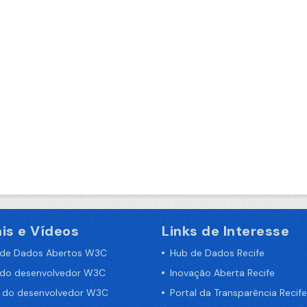
is e Vídeos
Links de Interesse
 de Dados Abertos W3C
Hub de Dados Recife
 do desenvolvedor W3C
Inovação Aberta Recife
a do desenvolvedor W3C
Portal da Transparência Recife