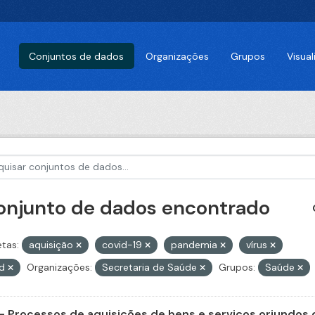
Conjuntos de dados
Organizações
Grupos
Visua
conjunto de dados encontrado
etas:
aquisição
covid-19
pandemia
vírus
id
Organizações:
Secretaria de Saúde
Grupos:
Saúde
- Processos de aquisições de bens e serviços oriundos d