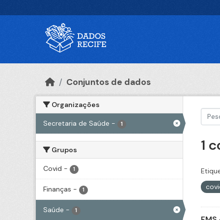
Ir para o conteúdo principal
Conjuntos de dados
Organizações
Secretaria de Saúde
-
1
1 
Grupos
Covid
-
1
Etiqu
cov
Finanças
-
1
Saúde
-
1
FMS 