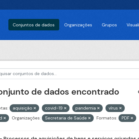
Conjuntos de dados
Organizações
Grupos
Visua
conjunto de dados encontrado
etas:
aquisição
covid-19
pandemia
vírus
id
Organizações:
Secretaria de Saúde
Formatos:
PDF
- Processos de aquisições de bens e serviços oriundos d