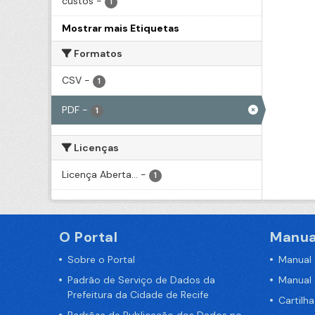
custos
-
1
Mostrar mais Etiquetas
Formatos
CSV
-
1
PDF
-
1
Licenças
Licença Aberta...
-
1
O Portal
Manua
Sobre o Portal
Manual
Padrão de Serviço de Dados da
Manual
Prefeitura da Cidade de Recife
Cartilh