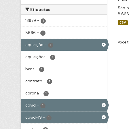
São o
Etiquetas
8.666
13979
-
1
CSV
8666
-
1
Você t
aquisição
-
1
aquisições
-
1
bens
-
1
contrato
-
1
corona
-
1
covid
-
1
covid-19
-
1