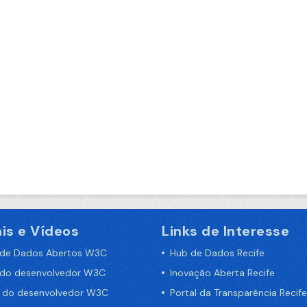
is e Vídeos
Links de Interesse
 de Dados Abertos W3C
Hub de Dados Recife
 do desenvolvedor W3C
Inovação Aberta Recife
a do desenvolvedor W3C
Portal da Transparência Recife