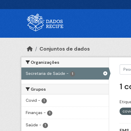
Ir para o conteúdo principal
Conjuntos de dados
Organizações
Secretaria de Saúde
-
1
1 
Grupos
Covid
-
1
Etiqu
cov
Finanças
-
1
Saúde
-
1
FMS 