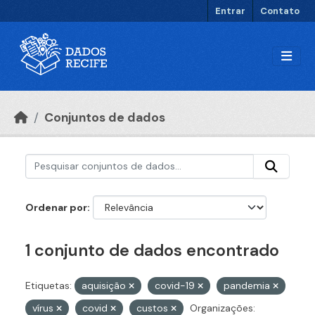
Ir para o conteúdo principal
Entrar
Contato
Conjuntos de dados
Ordenar por
1 conjunto de dados encontrado
Etiquetas:
aquisição
covid-19
pandemia
vírus
covid
custos
Organizações: