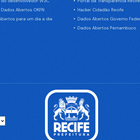
a do desenvolvedor W3C
Portal da Transparência Recife
e Dados Abertos OKFN
Hacker Cidadão Recife
bertos para um dia a dia
Dados Abertos Governo Feder
Dados Abertos Pernambuco