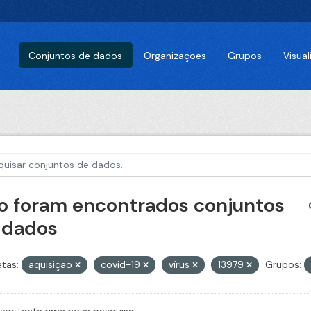
Conjuntos de dados
Organizações
Grupos
Visua
o foram encontrados conjuntos
 dados
etas:
aquisição
covid-19
vírus
13979
Grupos: