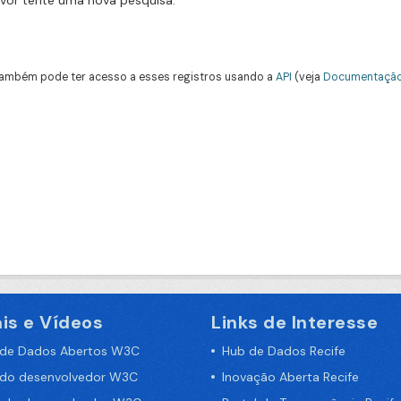
avor tente uma nova pesquisa.
ambém pode ter acesso a esses registros usando a
API
(veja
Documentação
is e Vídeos
Links de Interesse
 de Dados Abertos W3C
Hub de Dados Recife
 do desenvolvedor W3C
Inovação Aberta Recife