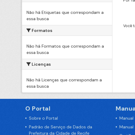
Por f
Não há Etiquetas que correspondam a
essa busca
Você t
Formatos
Não há Formatos que correspondam a
essa busca
Licenças
Não há Licenças que correspondam a
essa busca
O Portal
Manua
Sobre o Portal
Manual
Padrão de Serviço de Dados da
Manual
Prefeitura da Cidade de Recife