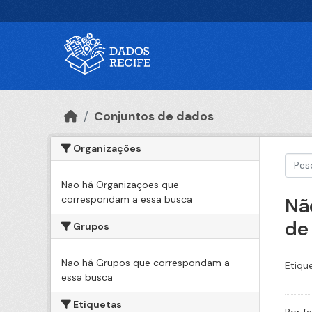
Ir para o conteúdo principal
Conjuntos de dados
Organizações
Não há Organizações que
correspondam a essa busca
Nã
de
Grupos
Não há Grupos que correspondam a
Etiqu
essa busca
Etiquetas