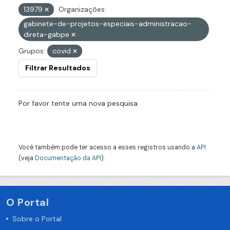
13979
Organizações:
gabinete-de-projetos-especiais-administracao-
direta-gabpe
Grupos:
covid
Filtrar Resultados
Por favor tente uma nova pesquisa.
Você também pode ter acesso a esses registros usando a
API
(veja
Documentação da API
).
O Portal
Sobre o Portal