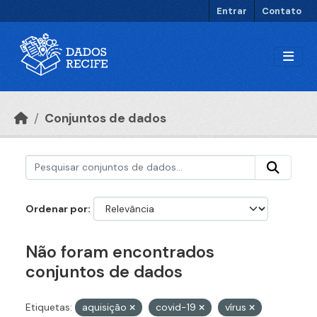
Ir para o conteúdo principal
Entrar
Contato
Conjuntos de dados
Ordenar por
Não foram encontrados
conjuntos de dados
Etiquetas:
aquisição
covid-19
vírus