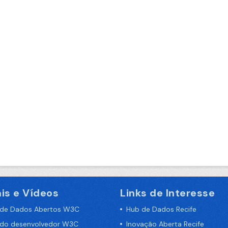
is e Vídeos
Links de Interesse
 de Dados Abertos W3C
Hub de Dados Recife
 do desenvolvedor W3C
Inovação Aberta Recife