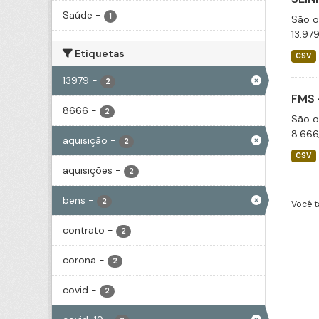
Saúde
-
1
São o
13.97
Etiquetas
CSV
13979
-
2
FMS 
8666
-
2
São o
8.666
aquisição
-
2
CSV
aquisições
-
2
bens
-
2
Você t
contrato
-
2
corona
-
2
covid
-
2