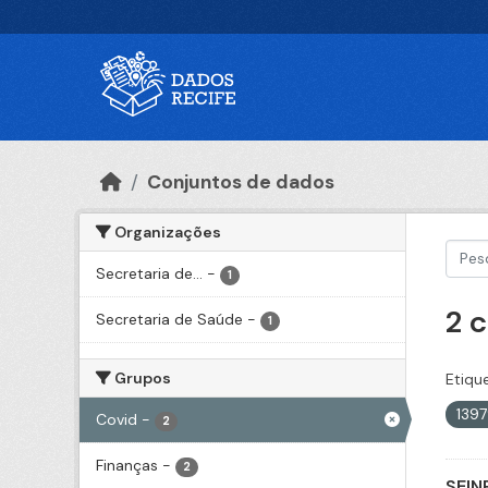
Ir para o conteúdo principal
Conjuntos de dados
Organizações
Secretaria de...
-
1
2 
Secretaria de Saúde
-
1
Grupos
Etiqu
139
Covid
-
2
Finanças
-
2
SEIN