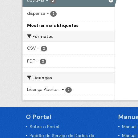
covid-19
-
2
dispensa
-
2
Mostrar mais Etiquetas
Formatos
CSV
-
2
PDF
-
2
Licenças
Licença Aberta...
-
2
O Portal
Manua
Sobre o Portal
Manual
Padrão de Serviço de Dados da
Manual