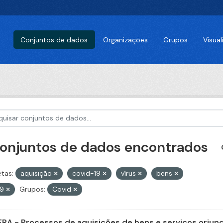
Conjuntos de dados
Organizações
Grupos
Visua
conjuntos de dados encontrados
etas:
aquisição
covid-19
vírus
bens
79
Grupos:
Covid
FRA - Processos de aquisições de bens e serviços oriund