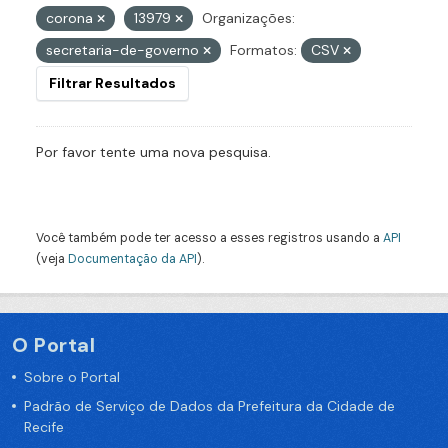
corona
13979
Organizações:
secretaria-de-governo
Formatos:
CSV
Filtrar Resultados
Por favor tente uma nova pesquisa.
Você também pode ter acesso a esses registros usando a
API
(veja
Documentação da API
).
O Portal
Sobre o Portal
Padrão de Serviço de Dados da Prefeitura da Cidade de
Recife