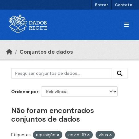
Ir para o conteúdo principal
Entrar
Contato
Conjuntos de dados
Ordenar por
Não foram encontrados
conjuntos de dados
Etiquetas:
aquisição
covid-19
vírus