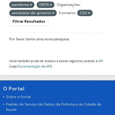
pandemia
13979
Organizações:
secretaria-de-governo
Formatos:
CSV
Filtrar Resultados
Por favor tente uma nova pesquisa.
Você também pode ter acesso a esses registros usando a
API
(veja
Documentação da API
).
O Portal
Sobre o Portal
Padrão de Serviço de Dados da Prefeitura da Cidade de
Recife