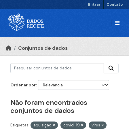
Ir para o conteúdo principal
Entrar
Contato
Conjuntos de dados
Ordenar por
Não foram encontrados
conjuntos de dados
Etiquetas:
aquisição
covid-19
vírus