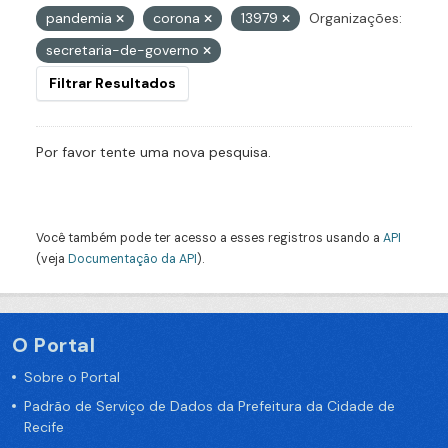
pandemia
corona
13979
Organizações:
secretaria-de-governo
Filtrar Resultados
Por favor tente uma nova pesquisa.
Você também pode ter acesso a esses registros usando a
API
(veja
Documentação da API
).
O Portal
Sobre o Portal
Padrão de Serviço de Dados da Prefeitura da Cidade de
Recife