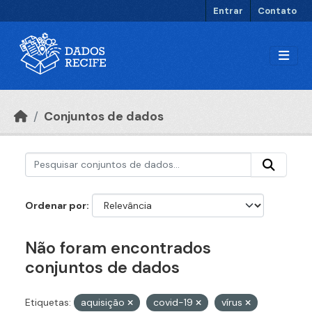
Ir para o conteúdo principal
Entrar
Contato
Conjuntos de dados
Ordenar por
Não foram encontrados
conjuntos de dados
Etiquetas:
aquisição
covid-19
vírus