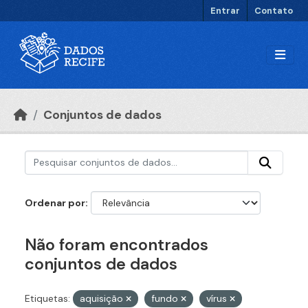
Ir para o conteúdo principal
Entrar
Contato
Conjuntos de dados
Ordenar por
Não foram encontrados
conjuntos de dados
Etiquetas:
aquisição
fundo
vírus