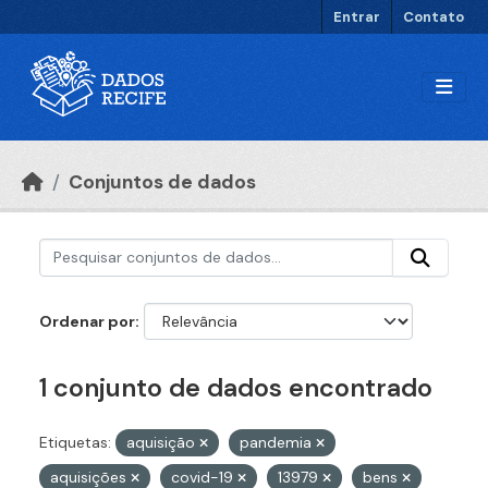
Ir para o conteúdo principal
Entrar
Contato
Conjuntos de dados
Ordenar por
1 conjunto de dados encontrado
Etiquetas:
aquisição
pandemia
aquisições
covid-19
13979
bens