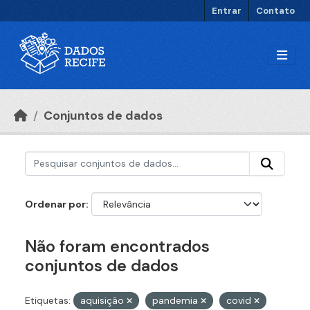
Ir para o conteúdo principal
Entrar
Contato
Conjuntos de dados
Ordenar por
Não foram encontrados
conjuntos de dados
Etiquetas:
aquisição
pandemia
covid