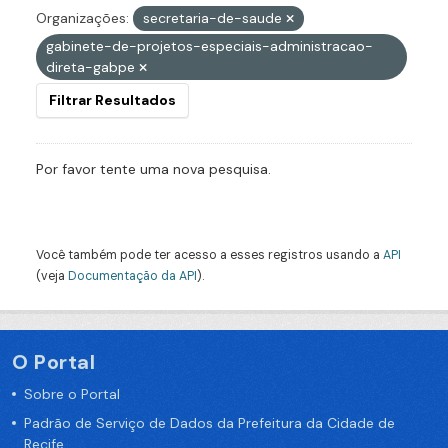
Organizações:
secretaria-de-saude
gabinete-de-projetos-especiais-administracao-
direta-gabpe
Filtrar Resultados
Por favor tente uma nova pesquisa.
Você também pode ter acesso a esses registros usando a
API
(veja
Documentação da API
).
O Portal
Sobre o Portal
Padrão de Serviço de Dados da Prefeitura da Cidade de
Recife