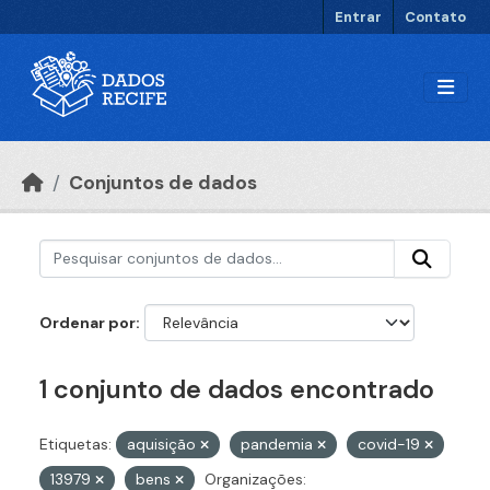
Ir para o conteúdo principal
Entrar
Contato
Conjuntos de dados
Ordenar por
1 conjunto de dados encontrado
Etiquetas:
aquisição
pandemia
covid-19
13979
bens
Organizações: