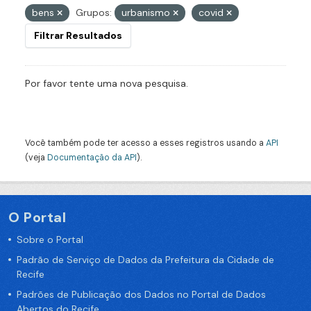
bens
Grupos:
urbanismo
covid
Filtrar Resultados
Por favor tente uma nova pesquisa.
Você também pode ter acesso a esses registros usando a
API
(veja
Documentação da API
).
O Portal
Sobre o Portal
Padrão de Serviço de Dados da Prefeitura da Cidade de
Recife
Padrões de Publicação dos Dados no Portal de Dados
Abertos do Recife