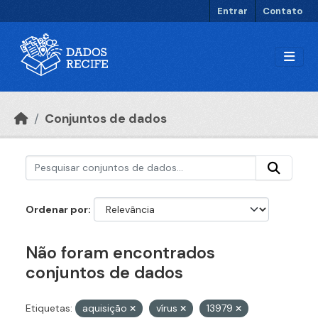
Ir para o conteúdo principal
Entrar
Contato
Conjuntos de dados
Ordenar por
Não foram encontrados
conjuntos de dados
Etiquetas:
aquisição
vírus
13979