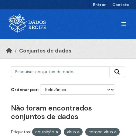
Ir para o conteúdo principal
Entrar
Contato
Conjuntos de dados
Ordenar por
Não foram encontrados
conjuntos de dados
Etiquetas:
aquisição
vírus
corona vírus