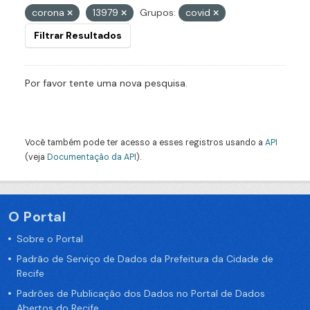
corona
13979
Grupos:
covid
Filtrar Resultados
Por favor tente uma nova pesquisa.
Você também pode ter acesso a esses registros usando a
API
(veja
Documentação da API
).
O Portal
Sobre o Portal
Padrão de Serviço de Dados da Prefeitura da Cidade de
Recife
Padrões de Publicação dos Dados no Portal de Dados
Abertos do Recife