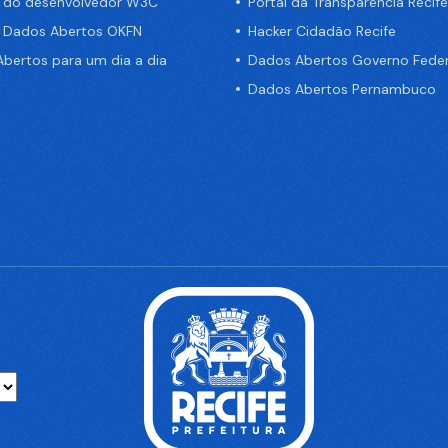
a do desenvolvedor W3C
Portal da Transparência Recife
e Dados Abertos OKFN
Hacker Cidadão Recife
bertos para um dia a dia
Dados Abertos Governo Feder
Dados Abertos Pernambuco