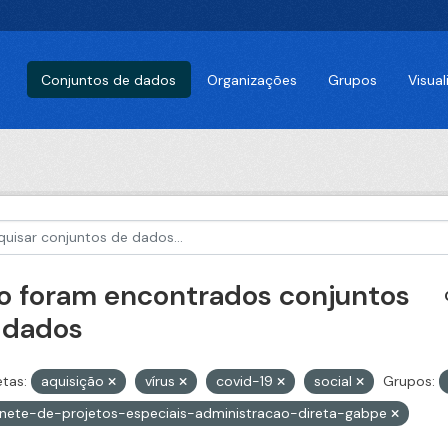
Conjuntos de dados
Organizações
Grupos
Visua
o foram encontrados conjuntos
 dados
etas:
aquisição
vírus
covid-19
social
Grupos:
nete-de-projetos-especiais-administracao-direta-gabpe