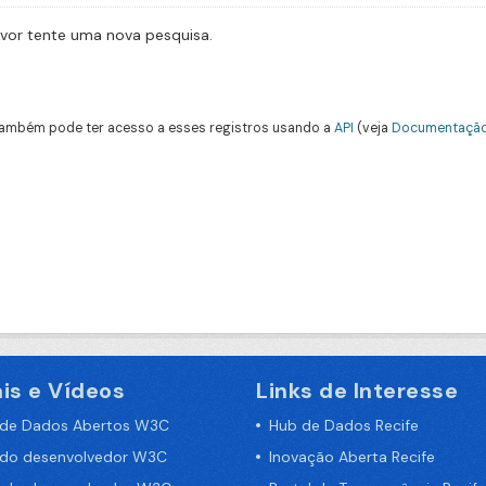
avor tente uma nova pesquisa.
ambém pode ter acesso a esses registros usando a
API
(veja
Documentação
is e Vídeos
Links de Interesse
 de Dados Abertos W3C
Hub de Dados Recife
 do desenvolvedor W3C
Inovação Aberta Recife