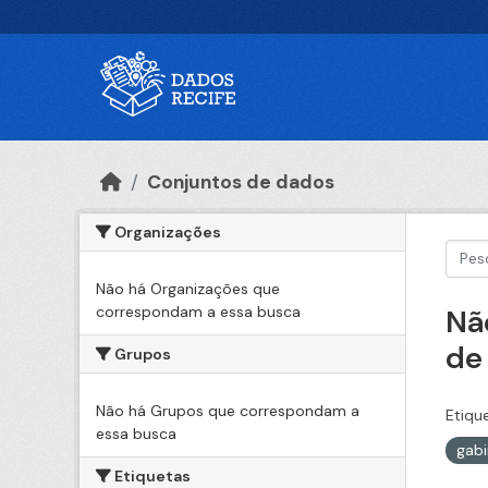
Ir para o conteúdo principal
Conjuntos de dados
Organizações
Não há Organizações que
correspondam a essa busca
Nã
de
Grupos
Não há Grupos que correspondam a
Etiqu
essa busca
gabi
Etiquetas