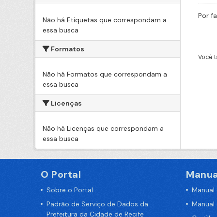
Por f
Não há Etiquetas que correspondam a
essa busca
Formatos
Você t
Não há Formatos que correspondam a
essa busca
Licenças
Não há Licenças que correspondam a
essa busca
O Portal
Manua
Sobre o Portal
Manual
Padrão de Serviço de Dados da
Manual
Prefeitura da Cidade de Recife