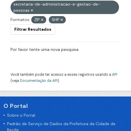
secretaria-de-administracao-e-gestao-de-
pessoas
Formatos:
ZIP
SHP
Filtrar Resultados
Por favor tente uma nova pesquisa.
Você também pode ter acesso a esses registros usando a
API
(veja
Documentação da API
).
O Portal
Sobre o Portal
Padrão de Serviço de Dados da Prefeitura da Cidade de
Recife