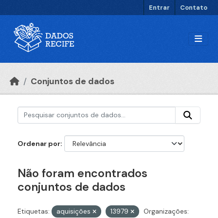
Ir para o conteúdo principal
Entrar
Contato
Conjuntos de dados
Ordenar por
Não foram encontrados
conjuntos de dados
Etiquetas:
aquisições
13979
Organizações: