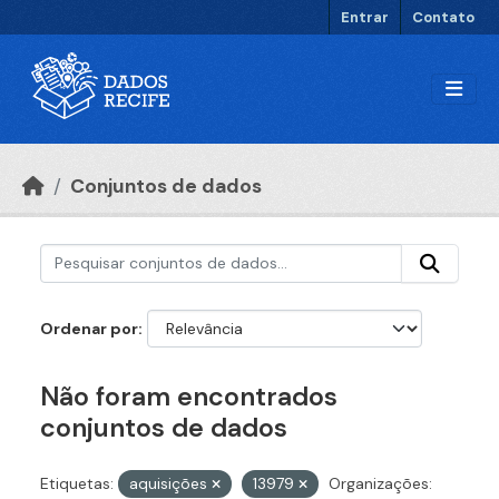
Ir para o conteúdo principal
Entrar
Contato
Conjuntos de dados
Ordenar por
Não foram encontrados
conjuntos de dados
Etiquetas:
aquisições
13979
Organizações: