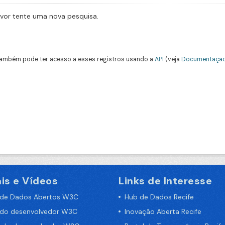
avor tente uma nova pesquisa.
ambém pode ter acesso a esses registros usando a
API
(veja
Documentação
is e Vídeos
Links de Interesse
 de Dados Abertos W3C
Hub de Dados Recife
 do desenvolvedor W3C
Inovação Aberta Recife