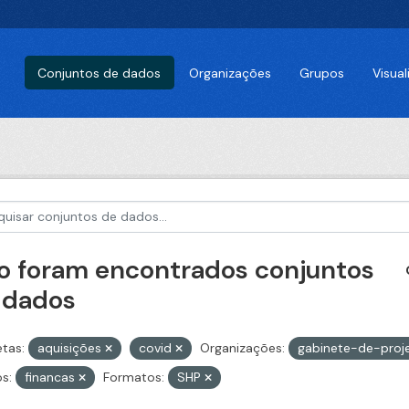
Conjuntos de dados
Organizações
Grupos
Visua
o foram encontrados conjuntos
 dados
etas:
aquisições
covid
Organizações:
gabinete-de-proj
s:
financas
Formatos:
SHP