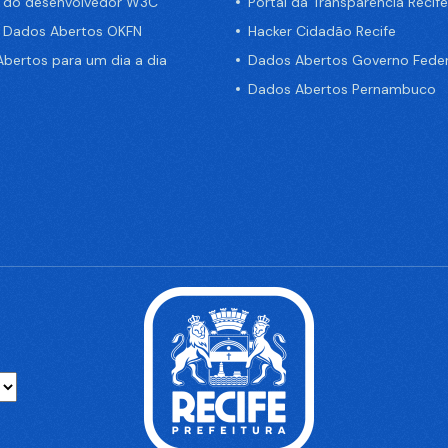
a do desenvolvedor W3C
Portal da Transparência Recife
e Dados Abertos OKFN
Hacker Cidadão Recife
bertos para um dia a dia
Dados Abertos Governo Feder
Dados Abertos Pernambuco