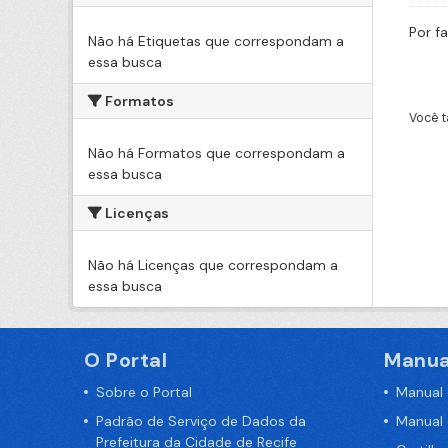
Por f
Não há Etiquetas que correspondam a
essa busca
Formatos
Você t
Não há Formatos que correspondam a
essa busca
Licenças
Não há Licenças que correspondam a
essa busca
O Portal
Manua
Sobre o Portal
Manual
Padrão de Serviço de Dados da
Manual
Prefeitura da Cidade de Recife