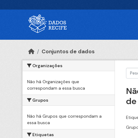
Ir para o conteúdo principal
Conjuntos de dados
Organizações
Não há Organizações que
correspondam a essa busca
Nã
de
Grupos
Não há Grupos que correspondam a
Etiqu
essa busca
Grupo
Etiquetas