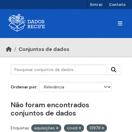
Ir para o conteúdo principal
Entrar
Contato
Conjuntos de dados
Ordenar por
Não foram encontrados
conjuntos de dados
Etiquetas:
aquisições
covid
13979