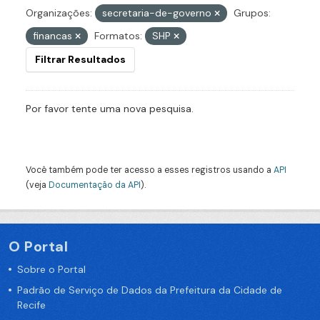
Organizações:
secretaria-de-governo
Grupos:
financas
Formatos:
SHP
Filtrar Resultados
Por favor tente uma nova pesquisa.
Você também pode ter acesso a esses registros usando a
API
(veja
Documentação da API
).
O Portal
Sobre o Portal
Padrão de Serviço de Dados da Prefeitura da Cidade de
Recife