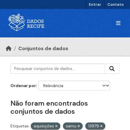
Ir para o conteúdo principal
Entrar
Contato
Conjuntos de dados
Ordenar por
Não foram encontrados
conjuntos de dados
Etiquetas:
aquisições
samu
13979