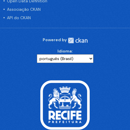
Open Data Definition
Associação CKAN
API do CKAN
Powered by
Idioma