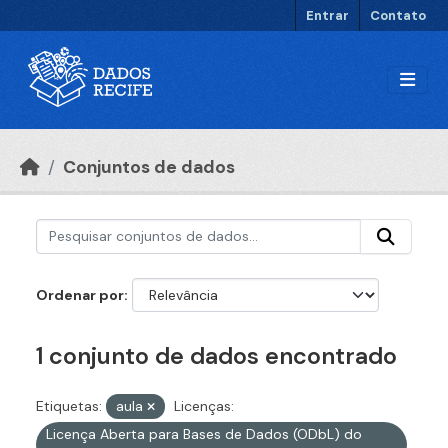
Ir para o conteúdo principal
Entrar
Contato
Conjuntos de dados
Ordenar por
1 conjunto de dados encontrado
Etiquetas:
aula
Licenças:
Licença Aberta para Bases de Dados (ODbL) do