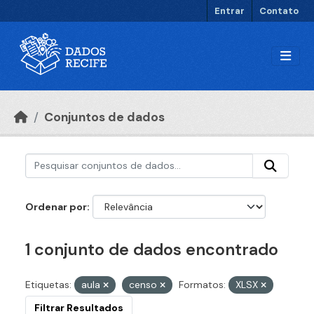
Ir para o conteúdo principal
Entrar
Contato
Conjuntos de dados
Ordenar por
1 conjunto de dados encontrado
Etiquetas:
aula
censo
Formatos:
XLSX
Filtrar Resultados