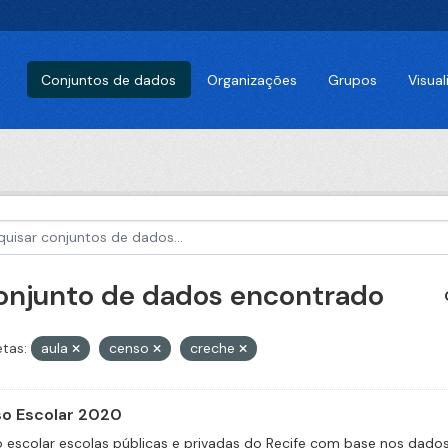
Conjuntos de dados
Organizações
Grupos
Visua
conjunto de dados encontrado
etas:
aula
censo
creche
o Escolar 2020
 escolar escolas públicas e privadas do Recife com base nos dado