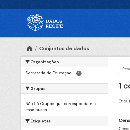
Ir para o conteúdo principal
Conjuntos de dados
Organizações
Secretaria de Educação
-
1
1 
Grupos
Etiqu
Não há Grupos que correspondam a
essa busca
Cens
Etiquetas
Censo