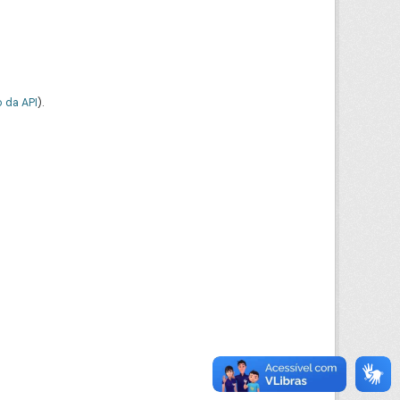
 da API
).