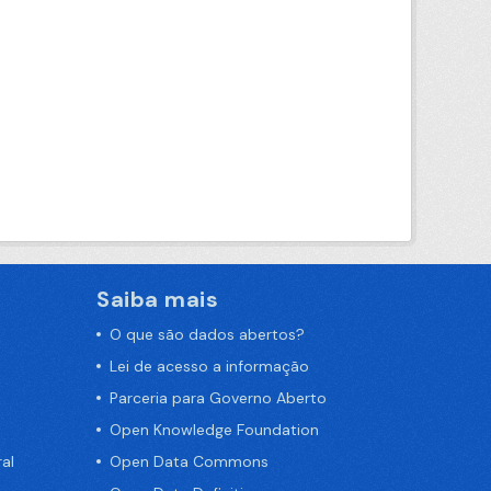
Saiba mais
O que são dados abertos?
Lei de acesso a informação
Parceria para Governo Aberto
Open Knowledge Foundation
al
Open Data Commons