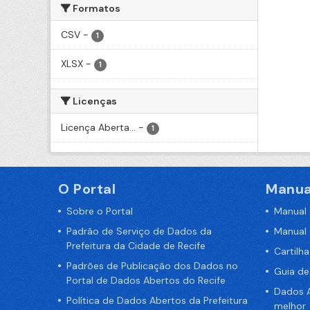
Formatos
CSV
-
1
XLSX
-
1
Licenças
Licença Aberta...
-
1
O Portal
Manua
Sobre o Portal
Manual
Padrão de Serviço de Dados da
Manual
Prefeitura da Cidade de Recife
Cartilh
Padrões de Publicação dos Dados no
Guia d
Portal de Dados Abertos do Recife
Dados A
Política de Dados Abertos da Prefeitura
melhor