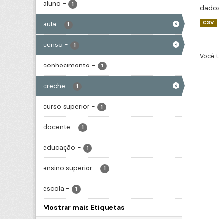
aluno
-
1
dados
aula
-
CSV
1
censo
-
1
Você t
conhecimento
-
1
creche
-
1
curso superior
-
1
docente
-
1
educação
-
1
ensino superior
-
1
escola
-
1
Mostrar mais Etiquetas