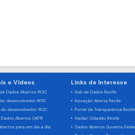
is e Vídeos
Links de Interesse
 de Dados Abertos W3C
Hub de Dados Recife
 do desenvolvedor W3C
Inovação Aberta Recife
a do desenvolvedor W3C
Portal da Transparência Recife
e Dados Abertos OKFN
Hacker Cidadão Recife
bertos para um dia a dia
Dados Abertos Governo Feder