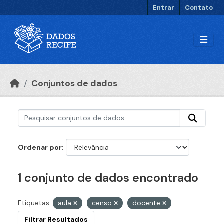
Ir para o conteúdo principal
Entrar
Contato
Conjuntos de dados
Ordenar por
1 conjunto de dados encontrado
Etiquetas:
aula
censo
docente
Filtrar Resultados