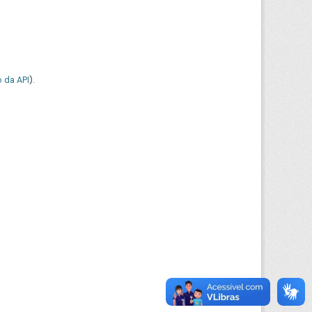
 da API
).