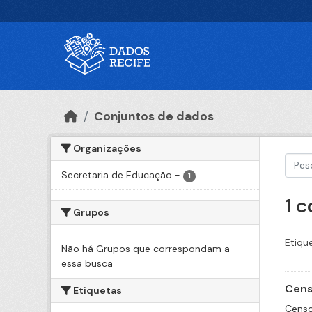
Ir para o conteúdo principal
Conjuntos de dados
Organizações
Secretaria de Educação
-
1
1 
Grupos
Etiqu
Não há Grupos que correspondam a
essa busca
Cens
Etiquetas
Censo