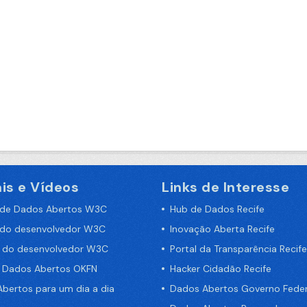
is e Vídeos
Links de Interesse
 de Dados Abertos W3C
Hub de Dados Recife
 do desenvolvedor W3C
Inovação Aberta Recife
a do desenvolvedor W3C
Portal da Transparência Recife
e Dados Abertos OKFN
Hacker Cidadão Recife
bertos para um dia a dia
Dados Abertos Governo Feder