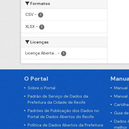
Formatos
CSV
-
1
XLSX
-
1
Licenças
Licença Aberta...
-
1
O Portal
Manua
Sobre o Portal
Manual
Padrão de Serviço de Dados da
Manual
Prefeitura da Cidade de Recife
Cartilh
Padrões de Publicação dos Dados no
Guia d
Portal de Dados Abertos do Recife
Dados A
Política de Dados Abertos da Prefeitura
melhor