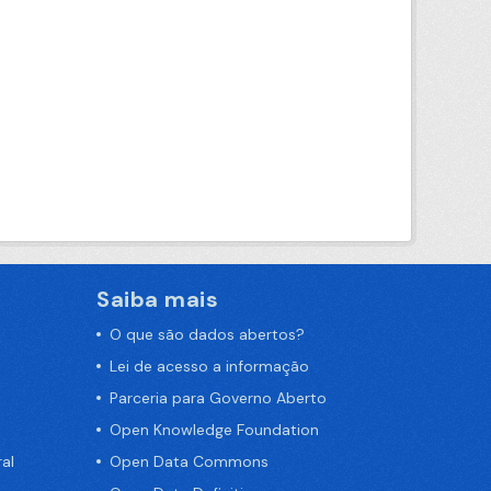
Saiba mais
O que são dados abertos?
Lei de acesso a informação
Parceria para Governo Aberto
Open Knowledge Foundation
al
Open Data Commons