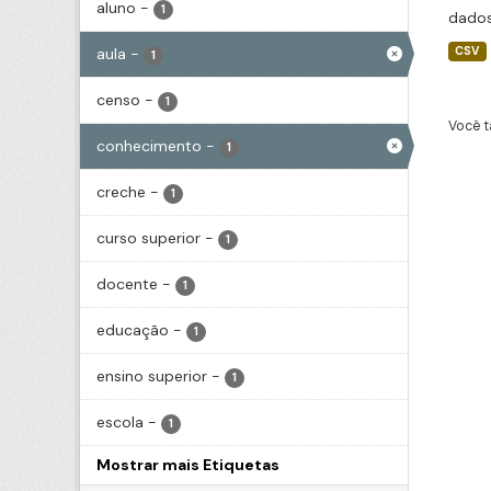
aluno
-
1
dados
aula
-
CSV
1
censo
-
1
Você t
conhecimento
-
1
creche
-
1
curso superior
-
1
docente
-
1
educação
-
1
ensino superior
-
1
escola
-
1
Mostrar mais Etiquetas