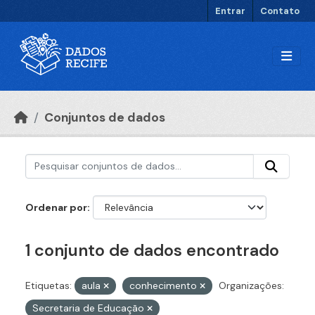
Ir para o conteúdo principal
Entrar
Contato
Conjuntos de dados
Ordenar por
1 conjunto de dados encontrado
Etiquetas:
aula
conhecimento
Organizações:
Secretaria de Educação