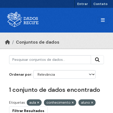
Ir para o conteúdo principal
Entrar
Contato
Conjuntos de dados
Ordenar por
1 conjunto de dados encontrado
Etiquetas:
aula
conhecimento
aluno
Filtrar Resultados